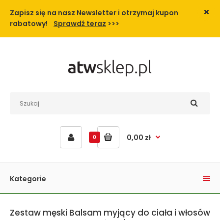
Zapisz się na nasz Newsletter i
otrzymaj kupon
rabatowy!
Sprawdź teraz
>>>
0,00 zł
0
Kategorie
Zestaw męski Balsam myjący do ciała i włosów