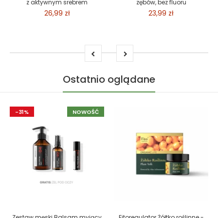
z aktywnym srebrem
zębów, bez fluoru
26,99 zł
23,99 zł
Ostatnio oglądane
-31%
NOWOŚĆ
Zestaw męski Balsam myjący
Fitoregulator Żółtko roślinne -