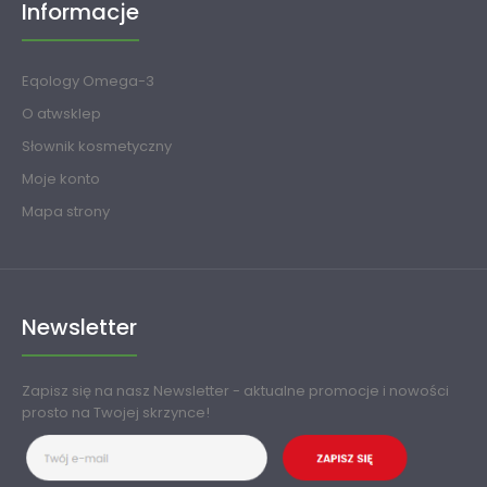
Informacje
Eqology Omega-3
O atwsklep
Słownik kosmetyczny
Moje konto
Mapa strony
Newsletter
Zapisz się na nasz Newsletter - aktualne promocje i nowości
prosto na Twojej skrzynce!