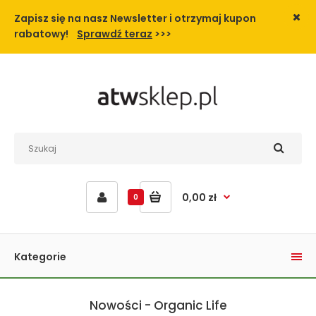
Zapisz się na nasz Newsletter i
otrzymaj kupon
rabatowy!
Sprawdź teraz
>>>
0,00 zł
0
Kategorie
Nowości - Organic Life