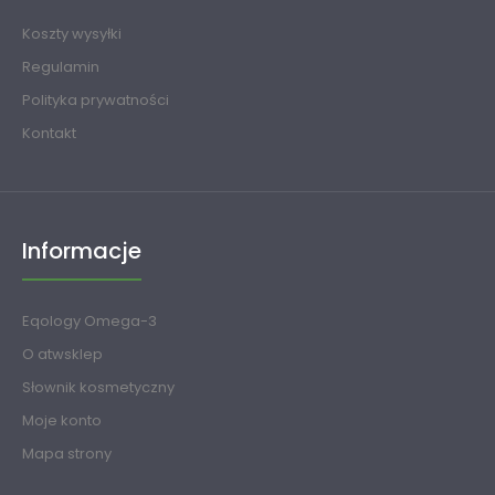
Koszty wysyłki
Regulamin
Polityka prywatności
Kontakt
Informacje
Eqology Omega-3
O atwsklep
Słownik kosmetyczny
Moje konto
Mapa strony