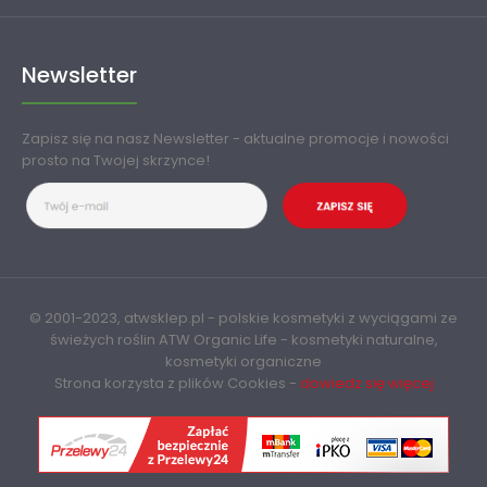
Newsletter
Zapisz się na nasz Newsletter - aktualne promocje i nowości
prosto na Twojej skrzynce!
© 2001-2023, atwsklep.pl - polskie kosmetyki z wyciągami ze
świeżych roślin ATW
Organic Life
- kosmetyki naturalne,
kosmetyki organiczne
Strona korzysta z plików Cookies -
dowiedz się więcej