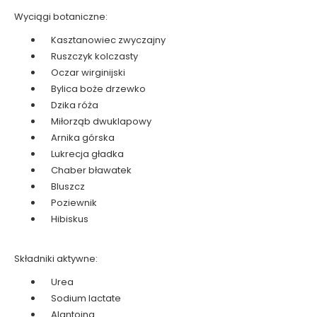
Wyciągi botaniczne:
Kasztanowiec zwyczajny
Ruszczyk kolczasty
Oczar wirginijski
Bylica boże drzewko
Dzika róża
Miłorząb dwuklapowy
Arnika górska
Lukrecja gładka
Chaber bławatek
Bluszcz
Poziewnik
Hibiskus
Składniki aktywne:
Urea
Sodium lactate
Alantoina