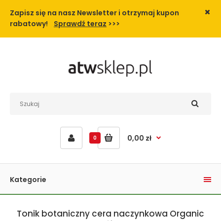
Zapisz się na nasz Newsletter i
otrzymaj kupon
rabatowy!
Sprawdź teraz
>>>
0,00 zł
0
Kategorie
Tonik botaniczny cera naczynkowa Organic