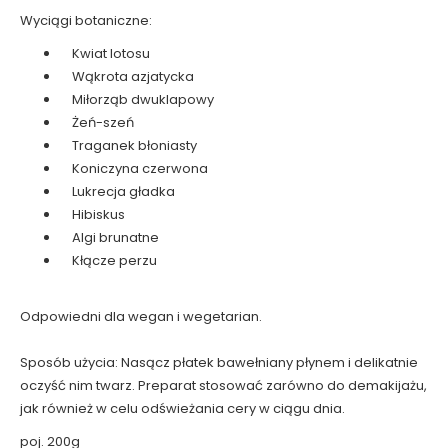
Wyciągi botaniczne:
Kwiat lotosu
Wąkrota azjatycka
Miłorząb dwuklapowy
Żeń-szeń
Traganek błoniasty
Koniczyna czerwona
Lukrecja gładka
Hibiskus
Algi brunatne
Kłącze perzu
Odpowiedni dla wegan i wegetarian.
Sposób użycia: Nasącz płatek bawełniany płynem i delikatnie
oczyść nim twarz. Preparat stosować zarówno do demakijażu,
jak również w celu odświeżania cery w ciągu dnia.
poj. 200g