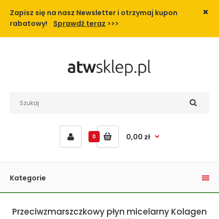
Zapisz się na nasz Newsletter i
otrzymaj kupon
rabatowy!
Sprawdź teraz
>>>
0,00 zł
0
Kategorie
Przeciwzmarszczkowy płyn micelarny Kolagen