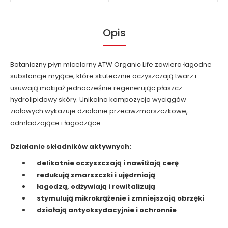
Opis
Botaniczny płyn micelarny ATW Organic Life zawiera łagodne
substancje myjące, które skutecznie oczyszczają twarz i
usuwają makijaż jednocześnie regenerując płaszcz
hydrolipidowy skóry. Unikalna kompozycja wyciągów
ziołowych wykazuje działanie przeciwzmarszczkowe,
odmładzające i łagodzące.
Działanie składników aktywnych:
delikatnie oczyszczają i nawilżają cerę
redukują zmarszczki i ujędrniają
łagodzą, odżywiają i rewitalizują
stymulują mikrokrążenie i zmniejszają obrzęki
działają antyoksydacyjnie i ochronnie