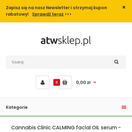
Zapisz się na nasz Newsletter i
otrzymaj kupon
rabatowy!
Sprawdź teraz
>>>
0,00 zł
0
Kategorie
Cannabis Clinic CALMING facial OIL serum -