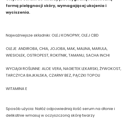
formą pielęgnacji skóry, wymagającej ukojenia i
wyciszenia.
Najważniejsze składniki: OLEJ KONOPNY, OLEJ CBD
OLEJE: ANDIROBA, CHIA, JOJOBA, MAK, MALINA, MARULA,
WIESIOŁEK, OSTROPEST, ROKITNIK, TAMANU, SACHA INCHI
WYCIĄGI ROŚLINNE: ALOE VERA, NAGIETEK LEKARSKI, ŻYWOKOST,
TARCZYCA BAJKALSKA, CZARNY BEZ, PĄCZKI TOPOLI
WITAMINA E
Sposób użycia: Nałóż odpowiednią ilość serum na dłonie i
delikatnie wmasuj w oczyszczoną skórę twarzy