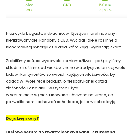
Niezwykłe bogactwo składników, łączące nierafinowany i
niefiltrowany olej konopny z CBD, wyciągi i oleje roślinne o
niesamowitej synergii działania, które koją i wyciszają skórę.
Zrobiliśmy coś, co wydawało się niemożliwe – połączyliśmy
składniki roślinne, od wieków znane w tradycji zielarskiej wielu
ludów i kontynentów ze swoich kojących właściwości, by
oddać w Twoje ręce produkt, o niespotykanej dotąd
złożoności i działaniu. Wszystkie użyte
w serum oleje są nierafinowane i tłoczone na zimno, co
pozwoliło nam zachować całe dobro, jakie w sobie kryją.
Do jakiej skóry?
Olejowe serum do twarzy jest wygodną i skuteczną