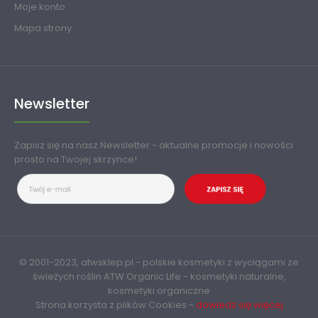
Moje konto
Mapa strony
Newsletter
Zapisz się na nasz Newsletter - aktualne promocje i nowości
prosto na Twojej skrzynce!
© 2001-2023, atwsklep.pl - polskie kosmetyki z wyciągami ze
świeżych roślin ATW
Organic Life
- kosmetyki naturalne,
kosmetyki organiczne
Strona korzysta z plików Cookies -
dowiedz się więcej