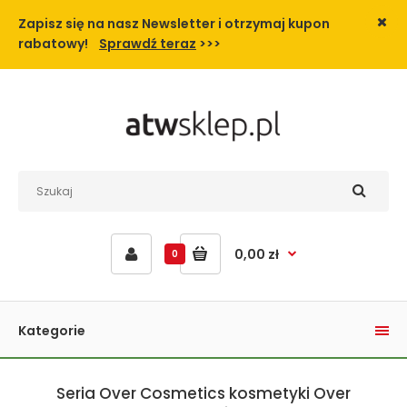
Zapisz się na nasz Newsletter i
otrzymaj kupon
rabatowy!
Sprawdź teraz
>>>
0,00 zł
0
Kategorie
Seria Over Cosmetics kosmetyki Over