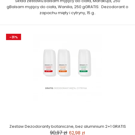
Skład zestawu:Balsam myjący do ciała, Marakuja, 250
gBalsam myjący do ciała, Wanilia, 250 gGRATIS: Dezodorant o
zapachu mięty i cytryny, 15 g..
-31%
Zestaw Dezodoranty botaniczne, bez aluminium 2+1 GRATIS
90,97 zł
62,98 zł