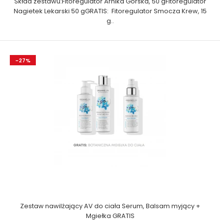
Skład zestawu:Fitoregulator Arnika Górska, 50 gFitoregulator
Nagietek Lekarski 50 gGRATIS: Fitoregulator Smocza Krew, 15
g..
-27%
Zestaw nawilżający AV do ciała Serum, Balsam myjący +
Mgiełka GRATIS