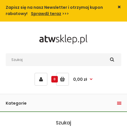
Zapisz się na nasz Newsletter i
otrzymaj kupon
rabatowy!
Sprawdź teraz
>>>
0,00 zł
0
Kategorie
Szukaj